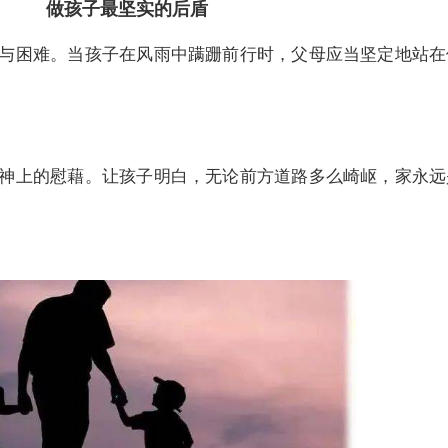
做孩子最坚实的后盾
困难。当孩子在风雨中蹒跚前行时，父母应当坚定地站在
上的慰藉。让孩子明白，无论前方道路多么崎岖，家永远