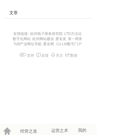
文章
友情链接:
杭州电子商务研究院
LTD方法论
数字化网站
杭州网站建设
爱名奖
第一商务
ToB产业网址导航
爱名网
.Co.Ltd数字门户
支持
反馈
关注
数据
我的
运营之术
经营之道